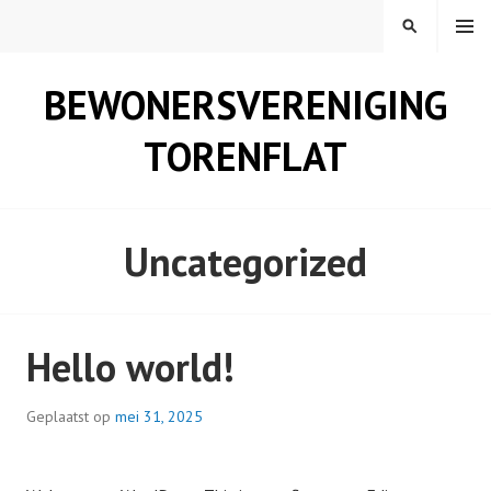
Spring
MENU
ZOEKEN
naar
inhoud
BEWONERSVERENIGING
TORENFLAT
Uncategorized
Hello world!
Geplaatst op
mei 31, 2025