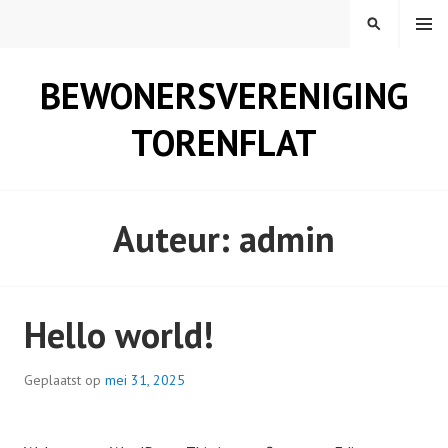
Spring
MENU
ZOEKEN
naar
inhoud
BEWONERSVERENIGING
TORENFLAT
Auteur:
admin
Hello world!
Geplaatst op
mei 31, 2025